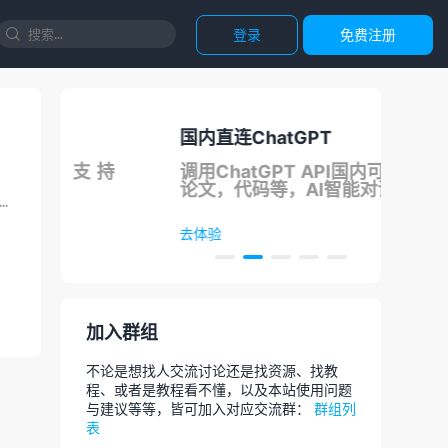
登录
免费注册

国内直连ChatGPT
正
支持
调用ChatGPT API国内可用，写
团
论文，代码等，AI智能对话
.
去体验
去
加入群组
不论是想找人交流讨论还是找资源、找教
程、或者是教程看不懂，以及本站使用问题
与建议等等，皆可加入对应交流群：
群组列
表