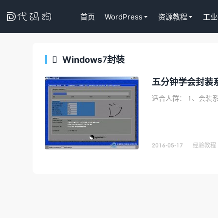

首页
WordPress
资源教程
工业
Windows7封装

Tutor LM
代码狗
五分钟学会封装系统
WordPres
课程插件终身
适合人群： 1、会装系统
去购买
2016-05-17
经验教程