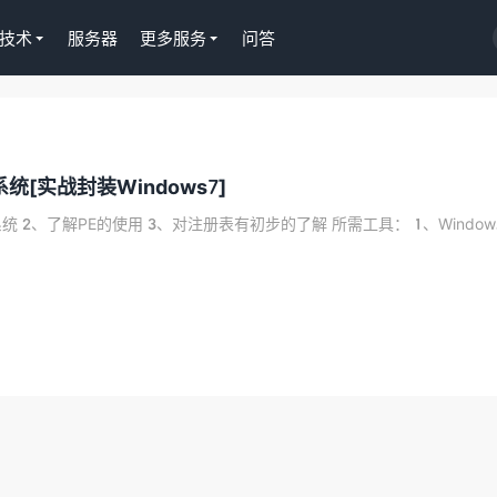
技术
服务器
更多服务
问答
S插件授权
淘客CPS推广插件
[实战封装Windows7]
s正版Tutor LMS在线
京东淘宝一键操作，
授权299元
Gutenberg编辑器
 2、了解PE的使用 3、对注册表有初步的了解 所需工具： 1、Window..
去购买