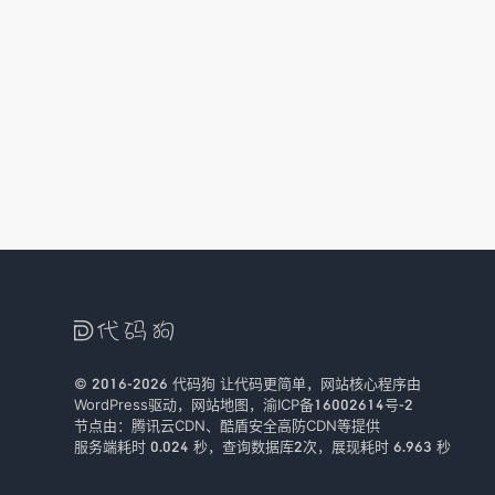

© 2016-2026
代码狗
让代码更简单，网站核心程序由
WordPress驱动，
网站地图
，
渝ICP备16002614号-2
节点由：
腾讯云CDN
、
酷盾安全
高防CDN等提供
服务端耗时 0.024 秒，查询数据库2次
，
展现耗时 6.963 秒