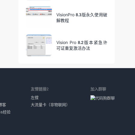
VisionPro 8.3版永久使用破
解教程
Vision Pro 8.2版本紧急许
可证重复激活办法
1
友情链接2
加入群聊
左搜
博客
大流量卡（非物联网）
ess经验