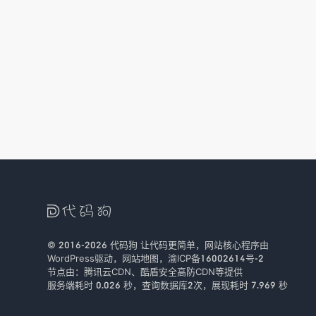

© 2016-2026
代码狗
让代码更简单，网站核心程序由
WordPress驱动，
网站地图
，
渝ICP备16002614号-2
节点由：
腾讯云CDN
、
酷盾安全
高防CDN等提供
服务端耗时 0.026 秒，查询数据库2次
，
展现耗时 7.969 秒