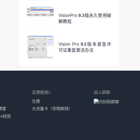
VisionPro 8.3版永久使用破
解教程
Vision Pro 8.2版本紧急许
可证重复激活办法
1
友情链接2
加入群聊
左搜
博客
大流量卡（非物联网）
ess经验