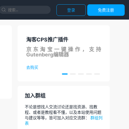
登录
免费注册

淘客CPS推广插件
国内直
在线
京东淘宝一键操作，支持
调用C
Gutenberg编辑器
论文
去购买
去体验
加入群组
不论是想找人交流讨论还是找资源、找教
程、或者是教程看不懂，以及本站使用问题
与建议等等，皆可加入对应交流群：
群组列
表