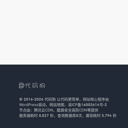

© 2016-2026
代码狗
让代码更简单，网站核心程序由
WordPress驱动，
网站地图
，
渝ICP备16002614号-2
节点由：
腾讯云CDN
、
酷盾安全
高防CDN等提供
服务端耗时 0.027 秒，查询数据库0次
，
展现耗时 5.794 秒