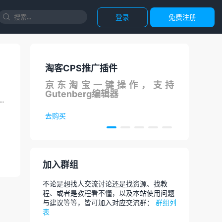
登录
免费注册

淘客CPS推广插件
国内
S在线
京东淘宝一键操作，支持
调用
Gutenberg编辑器
论
.
去购买
去体
加入群组
不论是想找人交流讨论还是找资源、找教
程、或者是教程看不懂，以及本站使用问题
与建议等等，皆可加入对应交流群：
群组列
表