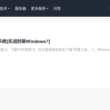
技术
服务器
更多服务
问答
Tutor LMS插件授权
[实战封装Windows7]
WordPress正版Tutor LM
课程插件终身授权299元
 2、了解PE的使用 3、对注册表有初步的了解 所需工具： 1、Window..
去购买