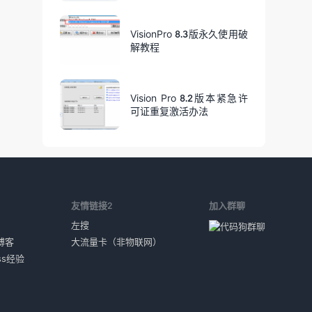
VisionPro 8.3版永久使用破
解教程
Vision Pro 8.2版本紧急许
可证重复激活办法
1
友情链接2
加入群聊
左搜
博客
大流量卡（非物联网）
ess经验