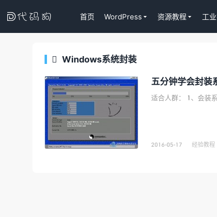

首页
WordPress
资源教程
工业
Windows系统封装

代码狗
五分钟学会封装系统
适合人群： 1、会装系统
2016-05-17
经验教程