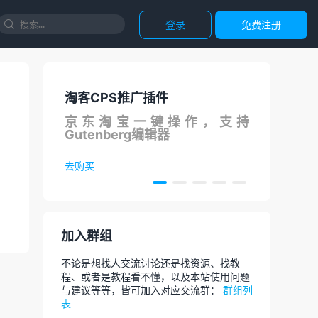
登录
免费注册

CPS推广插件
国内直连ChatGPT
东淘宝一键操作，支持
调用ChatGPT AP
enberg编辑器
论文，代码等，AI
买
去体验
加入群组
不论是想找人交流讨论还是找资源、找教
程、或者是教程看不懂，以及本站使用问题
与建议等等，皆可加入对应交流群：
群组列
表