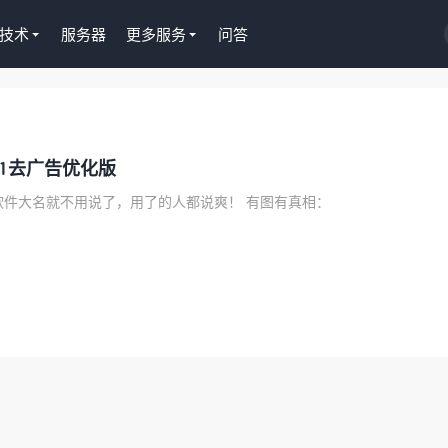
技术
服务器
更多服务
问答
Tutor LMS插件授权
淘客
7.1去广告优化版
WordPress正版Tutor LMS在线
京
课程插件终身授权299元
Gut
软件大名就不用说了，用了的人都说爽！ 有图有真相：
去购买
去购