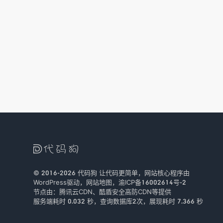

© 2016-2026
代码狗
让代码更简单，网站核心程序由
WordPress驱动，
网站地图
，
渝ICP备16002614号-2
节点由：
腾讯云CDN
、
酷盾安全
高防CDN等提供
服务端耗时 0.032 秒，查询数据库2次
，
展现耗时 7.366 秒