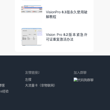
VisionPro 8.3版永久使用破
解教程
Vision Pro 8.2版本紧急许
可证重复激活办法
1
友情链接2
加入群聊
左搜
博客
大流量卡（非物联网）
ess经验