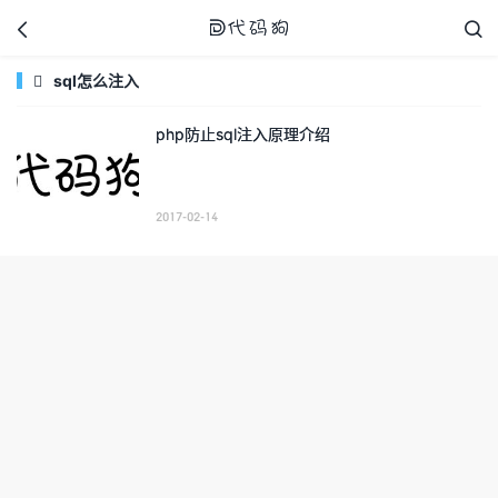



sql怎么注入

php防止sql注入原理介绍
代码狗
2017-02-14