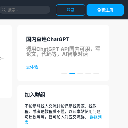
登录
免费注册

国内直连ChatGPT
正
支持
调用ChatGPT API国内可用，写
团
论文，代码等，AI智能对话
需要这个功能的用户应该比较少，一般都是网站开发者为自己的网站程序做适配宣传图用，今天偶然看到一位博主...
去体验
去选
加入群组
不论是想找人交流讨论还是找资源、找教
程、或者是教程看不懂，以及本站使用问题
与建议等等，皆可加入对应交流群：
群组列
表