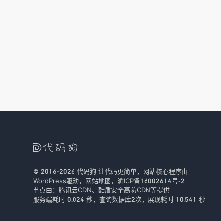

© 2016-2026
代码狗
让代码更简单，网站核心程序由
WordPress驱动，
网站地图
，
渝ICP备16002614号-2
节点由：
腾讯云CDN
、
酷盾安全
高防CDN等提供
服务端耗时 0.024 秒，查询数据库2次
，
展现耗时 10.541 秒