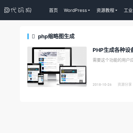

首页
WordPress
资源教程
工业
php缩略图生成

Tutor LM
代码狗
PHP生成各种设
WordPress
课程插件终身
去购买
2018-10-26
资源分享