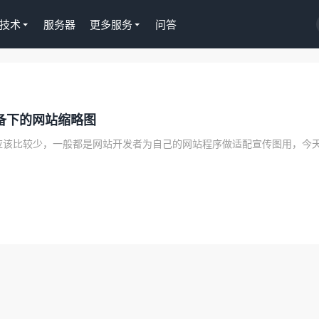
技术
服务器
更多服务
问答
S插件授权
淘客CPS推广插件
备下的网站缩略图
正版Tutor LMS在线
京东淘宝一键操作，
授权299元
Gutenberg编辑器
去购买