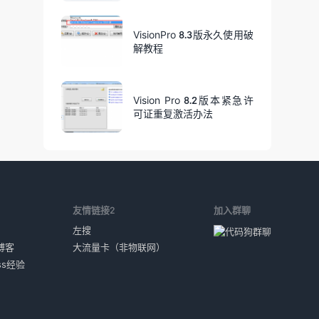
VisionPro 8.3版永久使用破
解教程
Vision Pro 8.2版本紧急许
可证重复激活办法
1
友情链接2
加入群聊
左搜
博客
大流量卡（非物联网）
ess经验