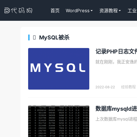

首页
WordPress
资源教程
工业
MySQL被杀

代码狗
记录PHP日志文
2022-08-22
经验教程
数据库mysqld