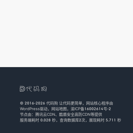

© 2016-2026
代码狗
让代码更简单，网站核心程序由
WordPress驱动，
网站地图
，
渝ICP备16002614号-2
节点由：
腾讯云CDN
、
酷盾安全
高防CDN等提供
服务端耗时 0.028 秒，查询数据库2次
，
展现耗时 5.711 秒