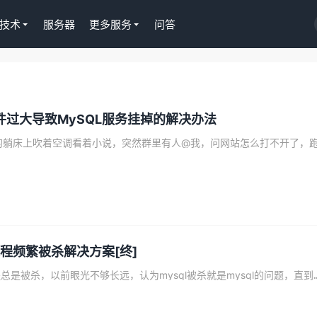
技术
服务器
更多服务
问答
Tutor LMS插件授权
件过大导致MySQL服务挂掉的解决办法
WordPress正版Tutor LM
课程插件终身授权299元
去购买
进程频繁被杀解决方案[终]
上次数据库mysql进程总是被杀，以前眼光不够长远，认为m