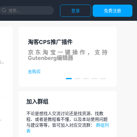
登录
免费注册

淘客CPS推广插件
国内
S在线
京东淘宝一键操作，支持
调用
Gutenberg编辑器
论
就在刚刚，我正安逸的躺床上吹着空调看着小说，突然群里有人@我，问网站怎么打不开了，跑路了吗？在这里，...
去购买
去体
加入群组
不论是想找人交流讨论还是找资源、找教
ysql被杀就是mysql的问题，直到上次...
程、或者是教程看不懂，以及本站使用问题
与建议等等，皆可加入对应交流群：
群组列
表