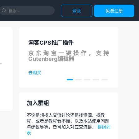
登录
免费注册

淘客CPS推广插件
国内
S在线
京东淘宝一键操作，支持
调用
Gutenberg编辑器
论
几乎只有在服务器和一些特殊的行业才会用到。作为玩儿机一族，服务器也...
去购买
去体
加入群组
不论是想找人交流讨论还是找资源、找教
程、或者是教程看不懂，以及本站使用问题
与建议等等，皆可加入对应交流群：
群组列
表