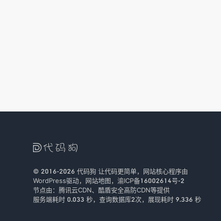

© 2016-2026
代码狗
让代码更简单，网站核心程序由
WordPress驱动，
网站地图
，
渝ICP备16002614号-2
节点由：
腾讯云CDN
、
酷盾安全
高防CDN等提供
服务端耗时 0.033 秒，查询数据库2次
，
展现耗时 9.336 秒