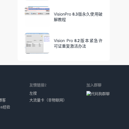
VisionPro 8.3版永久使用破
解教程
Vision Pro 8.2版本紧急许
可证重复激活办法
1
友情链接2
加入群聊
左搜
博客
大流量卡（非物联网）
ess经验