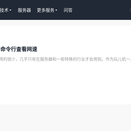
技术
服务器
更多服务
问答
Tutor LMS插件授权
使用命令行查看网速
WordPress正版Tutor LM
课程插件终身授权299元
Linux的系统我们平时用的很少，
去购买