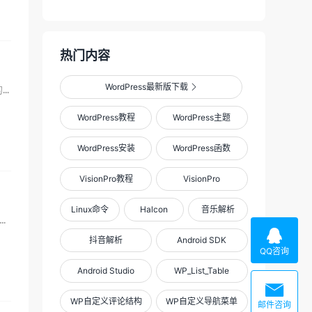
热门内容
WordPress最新版下载

在视觉分析中斑点工具使用及其频繁，对这个工具的掌握一定要熟练，前面也写了两篇关于它的教程了，今天在交...
WordPress教程
WordPress主题
WordPress安装
WordPress函数
VisionPro教程
VisionPro
Linux命令
Halcon
音乐解析
sionPro结合编写视觉程序前面讲了很多了，好像很多人都不会举一反三，写过那么多取工具的...

抖音解析
Android SDK
QQ咨询
Android Studio
WP_List_Table

WP自定义评论结构
WP自定义导航菜单
邮件咨询