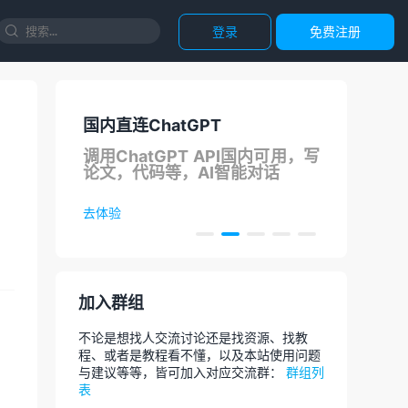
登录
免费注册

国内直连ChatGPT
正
支持
调用ChatGPT API国内可用，写
团
论文，代码等，AI智能对话
去体验
去选
加入群组
不论是想找人交流讨论还是找资源、找教
程、或者是教程看不懂，以及本站使用问题
与建议等等，皆可加入对应交流群：
群组列
表