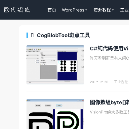

首页
WordPress
资源教程
工业
CogBlobTool斑点工具

Tutor LM
代码狗
C#纯代码使用Vis
WordPress
课程插件终身
昨天看到群里有人问C#纯
去购买
2019-12-30
工业视觉
图像数组byte[]转
VisionPro绝大多