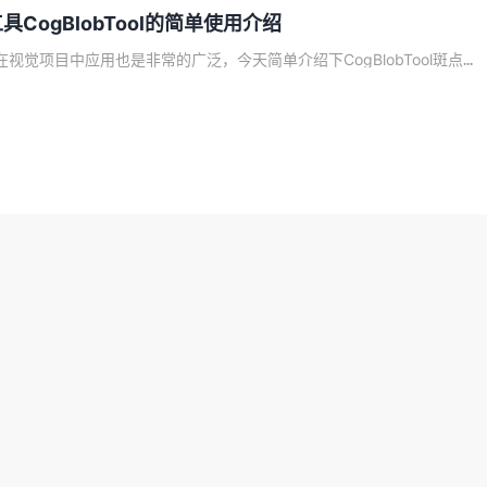
点工具CogBlobTool的简单使用介绍
工具在视觉项目中应用也是非常的广泛，今天简单介绍下CogBlobTool斑点...