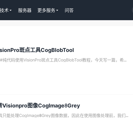
技术
服务器
更多服务
问答
S插件授权
淘客CPS推广插件
ionPro斑点工具CogBlobTool
正版Tutor LMS在线
京东淘宝一键操作，
授权299元
Gutenberg编辑器
代码使用VisionPro斑点工具CogBlobTool教程，今天写一篇，希...
去购买
Visionpro图像CogImage8Grey
数工具只能处理CogImage8Grey图像数据，因此在使用图像处理前，我们...