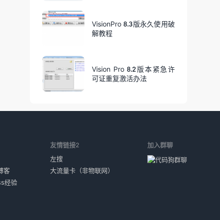
VisionPro 8.3版永久使用破
解教程
Vision Pro 8.2版本紧急许
可证重复激活办法
1
友情链接2
加入群聊
左搜
博客
大流量卡（非物联网）
ess经验