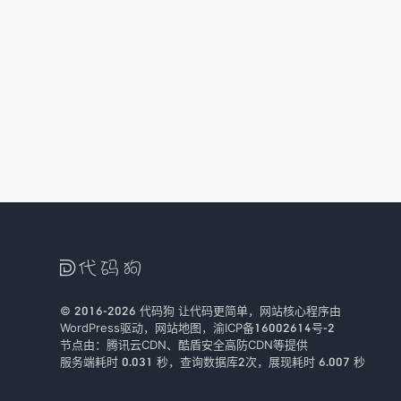

© 2016-2026
代码狗
让代码更简单，网站核心程序由
WordPress驱动，
网站地图
，
渝ICP备16002614号-2
节点由：
腾讯云CDN
、
酷盾安全
高防CDN等提供
服务端耗时 0.031 秒，查询数据库2次
，
展现耗时 6.007 秒