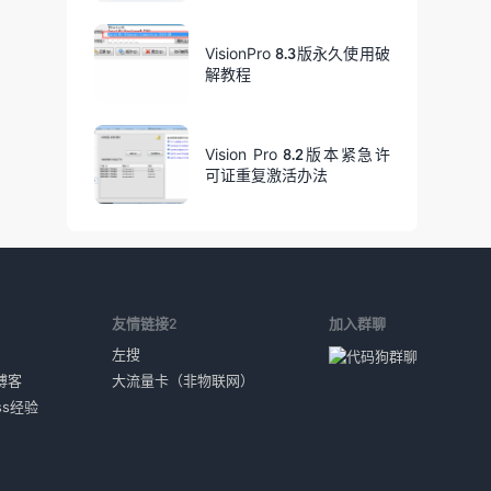
VisionPro 8.3版永久使用破
解教程
Vision Pro 8.2版本紧急许
可证重复激活办法
1
友情链接2
加入群聊
左搜
博客
大流量卡（非物联网）
ess经验