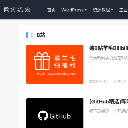

首页
WordPress
资源教程
工业
B站

Tutor LM
代码狗
薅B站羊毛Bilibi
WordPress
课程插件终身
去购买
2023-11-15
资源分享
[GitHub精选