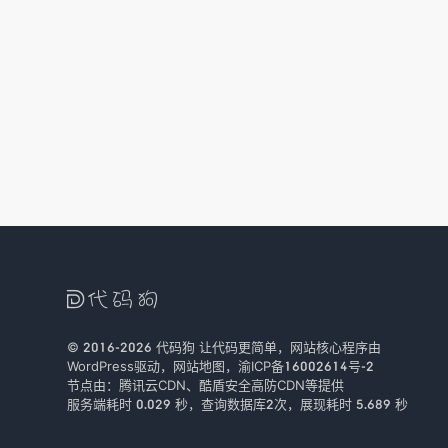

© 2016-2026
代码狗
让代码更简单，网站核心程序由
WordPress驱动，
网站地图
，
渝ICP备16002614号-2
节点由：
腾讯云CDN
、
酷盾安全
高防CDN等提供
服务端耗时 0.029 秒，查询数据库2次
，
展现耗时 5.689 秒