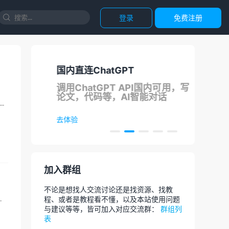
登录
免费注册

国内直连ChatGPT
正
支持
调用ChatGPT API国内可用，写
团
论文，代码等，AI智能对话
说她在B站发了几个视频挣了十多块了，我心想估计跟抖音等自媒体平台一样，需要较多播放量才能获...
去体验
去选
加入群组
不论是想找人交流讨论还是找资源、找教
HDR、杜比视界，提供工具箱（...
程、或者是教程看不懂，以及本站使用问题
与建议等等，皆可加入对应交流群：
群组列
表