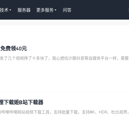
技术
服务器
更多服务
问答
S插件授权
淘客CPS推广插件
li免费领40元
正版Tutor LMS在线
京东淘宝一键操作，
授权299元
Gutenberg编辑器
今天听同事
去购买
]哔哩下载姬B站下载器
哩下载姬是一个开源的哔哩哔哩网站视频下载工具，支持批量下载，支持8K、