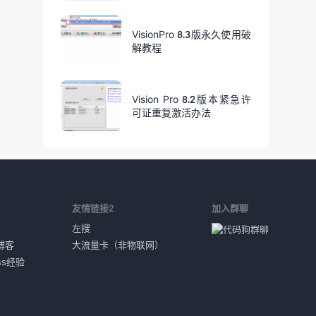
VisionPro 8.3版永久使用破
解教程
Vision Pro 8.2版本紧急许
可证重复激活办法
1
友情链接2
加入群聊
左搜
博客
大流量卡（非物联网）
ess经验