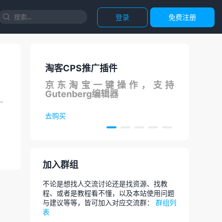
登录
免费注册

淘客CPS推广插件
国内
S在线
京东淘宝一键操作，支持
调用
Gutenberg编辑器
论
私著称，当然也可能侵犯了用户不知道。如果你想避免输入法共享你的输入...
去购买
去体
加入群组
不论是想找人交流讨论还是找资源、找教
程、或者是教程看不懂，以及本站使用问题
与建议等等，皆可加入对应交流群：
群组列
表