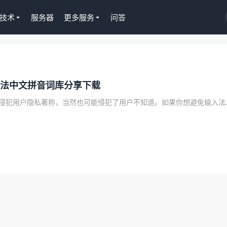
技术
服务器
更多服务
问答
Tutor LMS插件授权
输入法中文拼音词库分享下载
WordPress正版Tutor LM
课程插件终身授权299元
Gboard一向以简单不侵犯用户隐
去购买