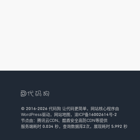

© 2016-2026
代码狗
让代码更简单，网站核心程序由
WordPress驱动，
网站地图
，
渝ICP备16002614号-2
节点由：
腾讯云CDN
、
酷盾安全
高防CDN等提供
服务端耗时 0.034 秒，查询数据库2次
，
展现耗时 5.992 秒