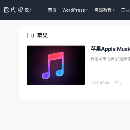

首页
WordPress
资源教程
工业
苹果

代码狗
苹果Apple M
2023-07-26
热点