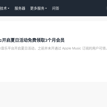
技术
服务器
更多服务
问答
Tutor LMS插件授权
usic开启夏日活动免费领取3个月会员
WordPress正版Tutor LM
课程插件终身授权299元
日前苹果为自家流媒体音乐平台开启夏日活动，之前并未开通过 Apple 
去购买