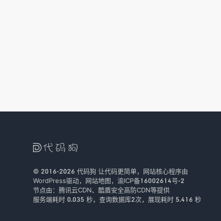

© 2016-2026
代码狗
让代码更简单，网站核心程序由
WordPress驱动，
网站地图
，
渝ICP备16002614号-2
节点由：
腾讯云CDN
、
酷盾安全
高防CDN等提供
服务端耗时 0.035 秒，查询数据库2次
，
展现耗时 5.416 秒