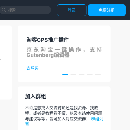
登录
免费注册

淘客CPS推广插件
国内
S在线
京东淘宝一键操作，支持
调用
Gutenberg编辑器
论
Music 订阅的用户可领取3...
去购买
去体
加入群组
不论是想找人交流讨论还是找资源、找教
程、或者是教程看不懂，以及本站使用问题
与建议等等，皆可加入对应交流群：
群组列
表