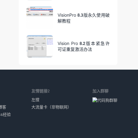
VisionPro 8.3版永久使用破
解教程
Vision Pro 8.2版本紧急许
可证重复激活办法
1
友情链接2
加入群聊
左搜
博客
大流量卡（非物联网）
ess经验