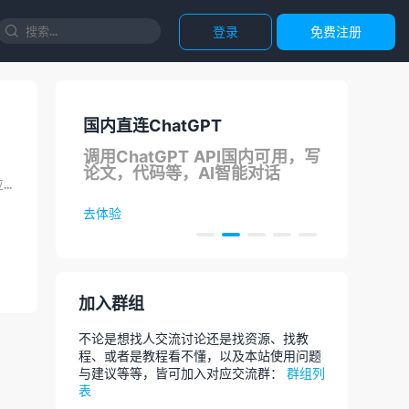
登录
免费注册

国内直连ChatGPT
正
支持
调用ChatGPT API国内可用，写
团
论文，代码等，AI智能对话
今天代码狗博客因更换web服务器出现了一个很奇怪的问题，博客有些图片打不开了。第一反应检测是否是因为...
去体验
去选
加入群组
不论是想找人交流讨论还是找资源、找教
程、或者是教程看不懂，以及本站使用问题
与建议等等，皆可加入对应交流群：
群组列
表