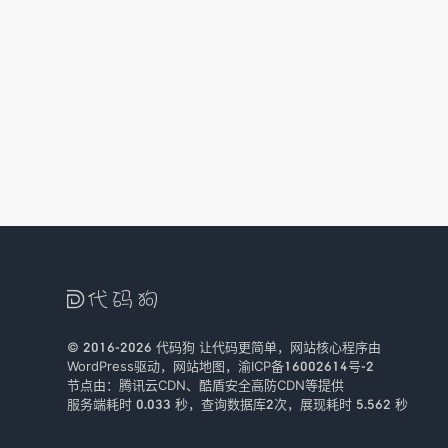

© 2016-2026
代码狗
让代码更简单，网站核心程序由
WordPress驱动，
网站地图
，
渝ICP备16002614号-2
节点由：
腾讯云CDN
、
酷盾安全
高防CDN等提供
服务端耗时 0.033 秒，查询数据库2次
，
展现耗时 5.562 秒