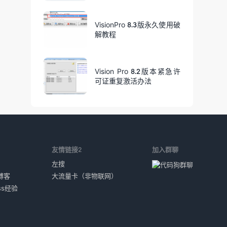
VisionPro 8.3版永久使用破
解教程
Vision Pro 8.2版本紧急许
可证重复激活办法
1
友情链接2
加入群聊
左搜
博客
大流量卡（非物联网）
ess经验