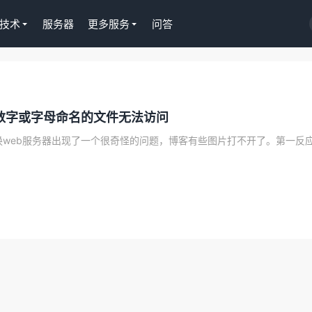
技术
服务器
更多服务
问答
S插件授权
淘客CPS推广插件
数字或字母命名的文件无法访问
正版Tutor LMS在线
京东淘宝一键操作，
授权299元
Gutenberg编辑器
去购买