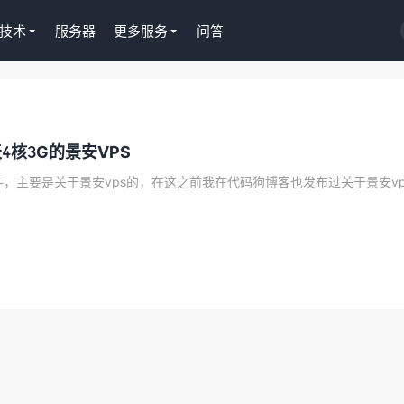
技术
服务器
更多服务
问答
S插件授权
淘客CPS推广插件
4核3G的景安VPS
正版Tutor LMS在线
京东淘宝一键操作，
授权299元
Gutenberg编辑器
去购买