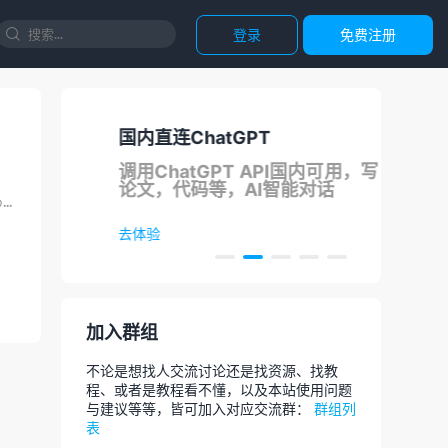
登录
免费注册

国内直连ChatGPT
正
支持
调用ChatGPT API国内可用，写
团
论文，代码等，AI智能对话
今天收到一封投稿邮件，主要是关于景安vps的，在这之前我在代码狗博客也发布过关于景安vps的免费信息...
去体验
去选
加入群组
不论是想找人交流讨论还是找资源、找教
程、或者是教程看不懂，以及本站使用问题
与建议等等，皆可加入对应交流群：
群组列
表