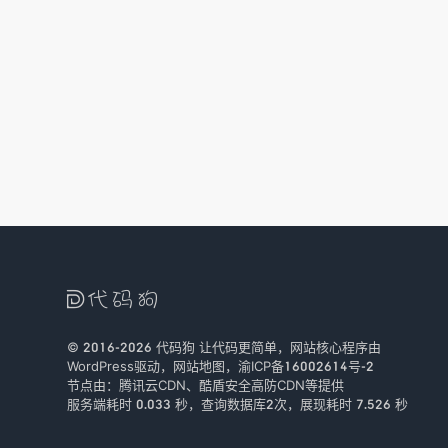

© 2016-2026
代码狗
让代码更简单，网站核心程序由
WordPress驱动，
网站地图
，
渝ICP备16002614号-2
节点由：
腾讯云CDN
、
酷盾安全
高防CDN等提供
服务端耗时 0.033 秒，查询数据库2次
，
展现耗时 7.526 秒