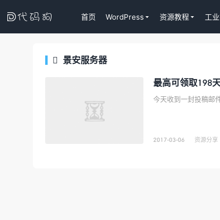

首页
WordPress
资源教程
工业
景安服务器

Tutor LM
代码狗
最高可领取198天
WordPress
课程插件终身
去购买
2017-03-06
资源分享