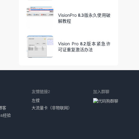
VisionPro 8.3版永久使用破
解教程
Vision Pro 8.2版本紧急许
可证重复激活办法
1
友情链接2
加入群聊
左搜
博客
大流量卡（非物联网）
ess经验