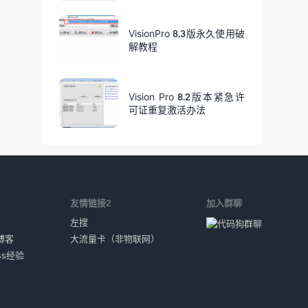
VisionPro 8.3版永久使用破
解教程
Vision Pro 8.2版本紧急许
可证重复激活办法
1
友情链接2
加入群聊
左搜
博客
大流量卡（非物联网）
ess经验