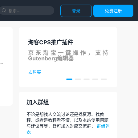
登录
免费注册

淘客CPS推广插件
国内
在线
京东淘宝一键操作，支持
调用
Gutenberg编辑器
论文
今天找到一款 Windows 系统使用的无损音乐下载工具，方格音乐，支持在线播放和无损下载，软件UI...
去购买
去体
加入群组
不论是想找人交流讨论还是找资源、找教
程、或者是教程看不懂，以及本站使用问题
与建议等等，皆可加入对应交流群：
群组列
表