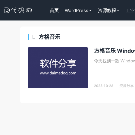

首页
WordPress
资源教程
工业
方格音乐

代码狗
方格音乐 Wind
2023-10-26
资源分享