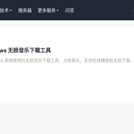
技术
服务器
更多服务
问答
Tutor LMS插件授权
ows 无损音乐下载工具
WordPress正版Tutor LMS
课程插件终身授权299元
去购买