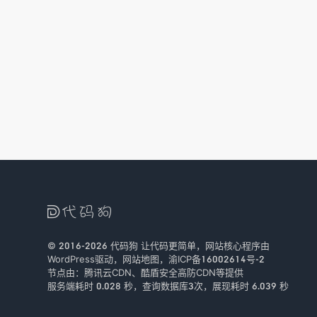

© 2016-2026
代码狗
让代码更简单，网站核心程序由
WordPress驱动，
网站地图
，
渝ICP备16002614号-2
节点由：
腾讯云CDN
、
酷盾安全
高防CDN等提供
服务端耗时 0.028 秒，查询数据库3次
，
展现耗时 6.039 秒