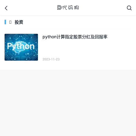



投资

python计算指定股票分红及回报率
代码狗
2023-11-23