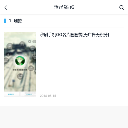



刷赞

秒刷手机QQ名片圈圈赞[无广告无积分]
代码狗
2016-05-15