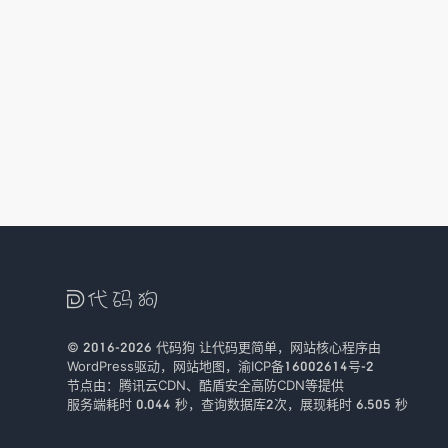

© 2016-2026
代码狗
让代码更简单，网站核心程序由
WordPress驱动，
网站地图
，
渝ICP备16002614号-2
节点由：
腾讯云CDN
、
酷盾安全
高防CDN等提供
服务端耗时 0.044 秒，查询数据库2次
，
展现耗时 6.505 秒