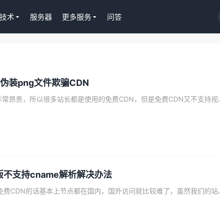
技术
服务器
更多服务
问答
S插件授权
淘客CPS推广插件
s伪装png文件欺骗CDN
正版Tutor LMS在线
京东淘宝一键操作，
授权299元
Gutenberg编辑器
站长都知道网络带宽非常昂贵，所以很多站长都是使
去购买
免费版不支持cname解析解决办法
最近调整CDN，使用免费CDN的话基本上节点都