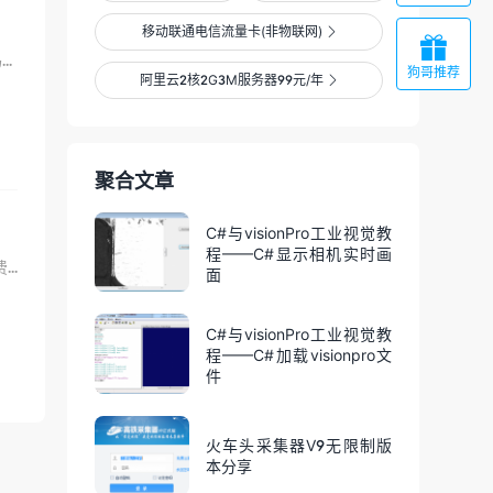
移动联通电信流量卡(非物联网)


最近因腾讯云CDN将要对请求数进行计费，一直在找下家，虽然超过300W次才收费，可惜代码狗刚好超过一...
狗哥推荐
阿里云2核2G3M服务器99元/年

聚合文章
C#与visionPro工业视觉教
程——C#显示相机实时画
总所周知，国内的CDN必须备案，虽然也有一些免费的，但给出的免费额度都太少，要说真免费，还得是国外。...
面
C#与visionPro工业视觉教
程——C#加载visionpro文
件
火车头采集器V9无限制版
本分享