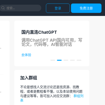
登录
免费注册

国内直连ChatGPT
正
支持
调用ChatGPT API国内可用，写
团
论文，代码等，AI智能对话
用的免费CDN，但是免费CDN又不支持视频文件，为了能...
去体验
去选
加入群组
不论是想找人交流讨论还是找资源、找教
在国内，国外访问就比较难了，虽然我们的站国外用户基本没...
程、或者是教程看不懂，以及本站使用问题
与建议等等，皆可加入对应交流群：
群组列
表