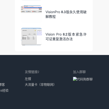
VisionPro 8.3版永久使用破
解教程
Vision Pro 8.2版本紧急许
可证重复激活办法
1
友情链接2
加入群聊
左搜
博客
大流量卡（非物联网）
ess经验