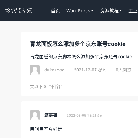

首页
WordPress
资源教程
工业
青龙面板怎么添加多个京东账号cookie
代码狗
青龙面板的京东脚本怎么添加多个京东账号cookie
daimadog
2021-12-07 提问
0人浏览
共以下
8
个回答：
缙哥哥
2022-03-05 18:21:36
自问自答真好玩