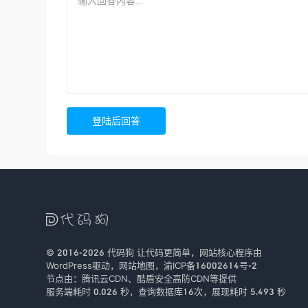
登陆后回答

© 2016-2026
代码狗
让代码更简单，网站核心程序由
WordPress驱动，
网站地图
，
渝ICP备16002614号-2
节点由：
腾讯云CDN
、
酷盾安全
高防CDN等提供
服务端耗时 0.026 秒，查询数据库16次
，
展现耗时 5.493 秒