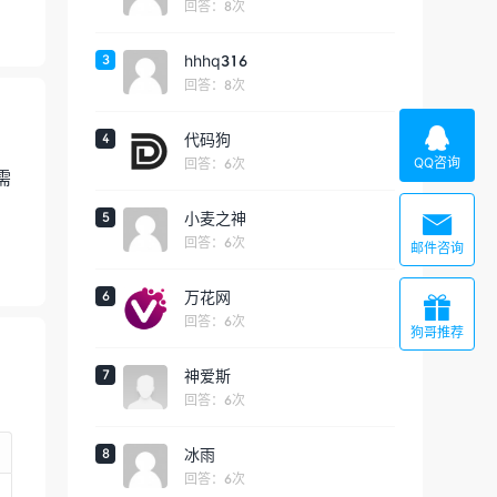
回答：8次
3
hhhq316
回答：8次

4
代码狗
QQ咨询
回答：6次
需
5
小麦之神

回答：6次
邮件咨询
6
万花网

回答：6次
狗哥推荐
7
神爱斯
回答：6次
8
冰雨
回答：6次