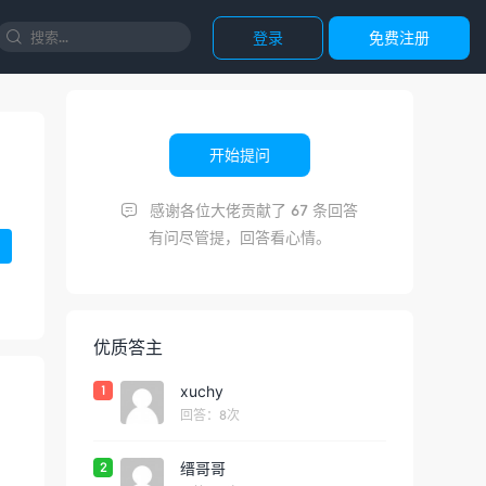
登录
免费注册

开始提问
感谢各位大佬贡献了 67 条回答

有问尽管提，回答看心情。
优质答主
1
xuchy
回答：8次
2
缙哥哥