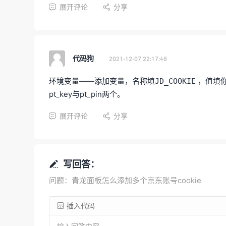
展开评论
分享


代码狗
2021-12-07 22:17:48
环境变量——添加变量，名称填
，值填你
JD_COOKIE
pt_key与pt_pin两个。
展开评论
分享


写回答：

问题：青龙面板怎么添加多个京东账号cookie
插入代码
