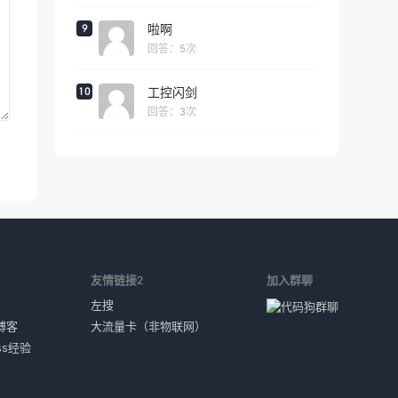
9
啦啊
回答：5次
10
工控闪剑
回答：3次
1
友情链接2
加入群聊
左搜
博客
大流量卡（非物联网）
ess经验