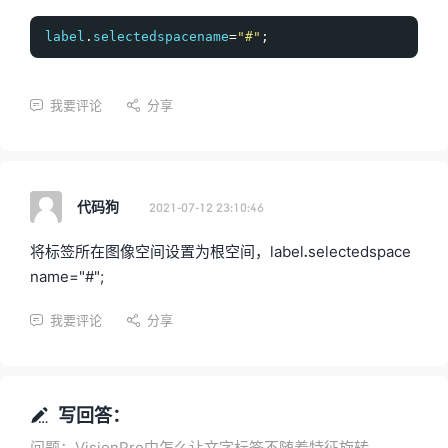
label
.
selectedspacename
=
"#"
;
我要评论
分享


代码狗
2021-07-12 23:10:46
将标签所在图像空间设置为根空间，label.selectedspace
name="#";
我要评论
分享


写回答：

问题：VisionPro中怎么让文字标签不随着特征旋转