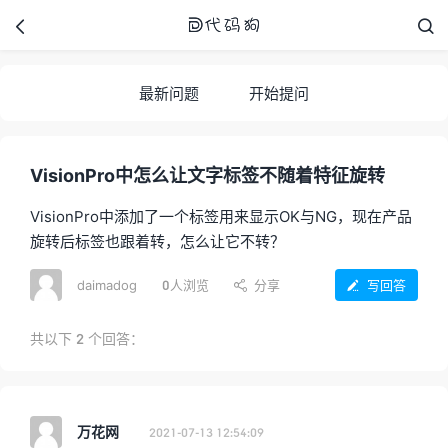



最新问题
开始提问
代码狗
VisionPro中怎么让文字标签不随着特征旋转
VisionPro中添加了一个标签用来显示OK与NG，现在产品
旋转后标签也跟着转，怎么让它不转？
daimadog
0人浏览
分享
写回答


共以下
2
个回答：
万花网
2021-07-13 12:54:09